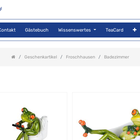
!
Kontakt
Gästebuch
Wissenswertes
TeaCard
Geschenkartikel
Froschhausen
Badezimmer