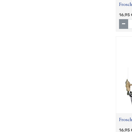
Frosc
16,95
Frosch
Poller
16,95