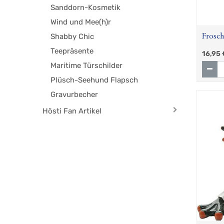
Sanddorn-Kosmetik
Wind und Mee(h)r
Shabby Chic
Frosch
Teepräsente
16,95
Maritime Türschilder
Plüsch-Seehund Flapsch
Gravurbecher
Hösti Fan Artikel