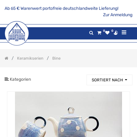
Ab 65 € Warenwert portofreie deutschlandweite Lieferung!
PRODUKTKATEGORIE
Zur Anmeldung
Alle
0
0
Produkte
Aktionsangebote
Tee
Keramikserien
Bine
Gaumenfreuden
Gilde
maritim
Kategorien
SORTIERT NACH
Teekannen
&
Stövchen
Porzellanserien
Keramikserien
Bine
Dattein
Keramikserie