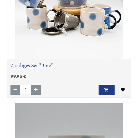
Belle
Keramikserie
Caspian
Keramikserie
Colette
Keramikserie
Corazon
Danja
Swantje
7-teiliges Set "Bine"
Becher,
Tassen
99,95
€
und
Co
Zubehör
Geschenkartikel
Hösti
Fan
Artikel