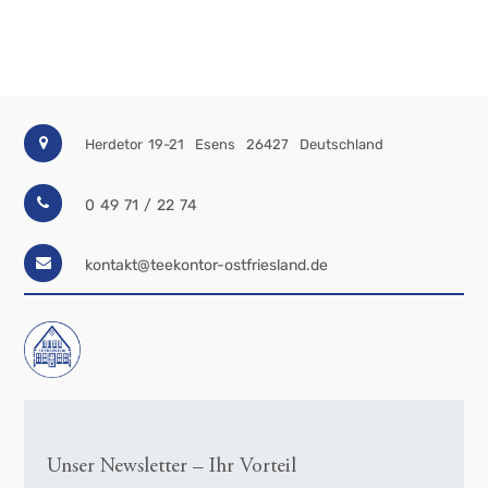
Teeservice
Windmühle
Teeservice
Upstalsboom
Teeservice
Greetsiel
(Königlich
Herdetor 19-21
Esens
26427
Deutschland
Tettau)
Teeservice
Epsilon
0 49 71 / 22 74
(TeaLogic),
Bone
China
kontakt@teekontor-ostfriesland.de
Teeservice
Cherry
Blossom
(TeaLogic),
Bone
China
Laura
Ashley
"Blueprint
Collectables"
Unser Newsletter – Ihr Vorteil
Keramikserien