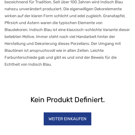
bezeichnend für Tradition. Seit über 100 Jahren wird Indisch Blau
(Winterling)
nahezu unverändert produziert. Die eigenwilligen Dekorelemente
Teeservice,
bauchig
wirken auf der klaren Form schlicht und edel zugleich. Granatapfel,
Indisch
Pfirsich und Astern waren die typischen Elemente von
Blau
(Winterling)
Blaudekoren. Indisch Blau ist eine klassisch-schlichte Variante dieser
Kaffeegeschirr
beliebten Motive. Immer steht noch viel Handarbeit hinter der
Indisch
Herstellung und Dekorierung dieses Porzellans. Der Umgang mit
Blau
(Winterling)
Blautönen ist anspruchsvoll wie in alten Zeiten. Leichte
Farbunterschiede gab und gibt es und sind der Beweis für die
Frühstückporzellan
Indisch
Echtheit von Indisch Blau.
Blau
(Winterling)
Essgeschirr
Indisch-
Blau
(Winterling)
Kein Produkt Definiert.
Teeservice
"Friesenrose"
(Amina)
WEITER EINKAUFEN
Teeservice
"Strohblume"
(Amina)