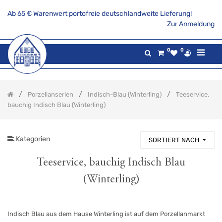
Ab 65 € Warenwert portofreie deutschlandweite Lieferung!
PRODUKTKATEGORIE
Zur Anmeldung
Alle
0
0
Produkte
Aktionsangebote
Tee
Porzellanserien
Indisch-Blau (Winterling)
Teeservice,
Gaumenfreuden
bauchig Indisch Blau (Winterling)
Gilde
maritim
Teekannen
&
Kategorien
SORTIERT NACH
Stövchen
Porzellanserien
Teeservice, bauchig Indisch Blau
Indisch-
(Winterling)
Blau
(Winterling)
Teeservice
Indisch
Indisch Blau aus dem Hause Winterling ist auf dem Porzellanmarkt
Blau