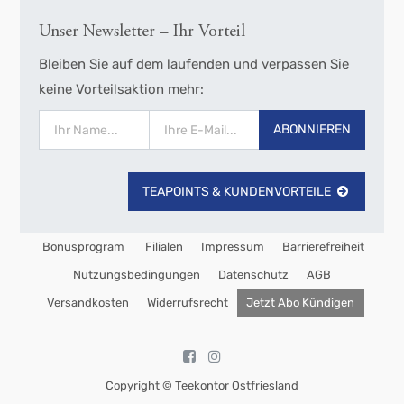
und
Alkoholfreies
Unser Newsletter – Ihr Vorteil
Pestos,
Senf
Bleiben Sie auf dem laufenden und verpassen Sie
und
Saucen
keine Vorteilsaktion mehr:
Dips
im
ABONNIEREN
Glas
Gewürze
im
TEAPOINTS & KUNDENVORTEILE
Glas
Essig
und
Öl
Bonusprogram
Filialen
Impressum
Barrierefreiheit
Präsente
Nutzungsbedingungen
Datenschutz
AGB
mit
Gewürzen
Versandkosten
Widerrufsrecht
Jetzt Abo Kündigen
oder
Tee
Präsente
mit
Küchenhelfern
Copyright ©
Teekontor Ostfriesland
Nudeln