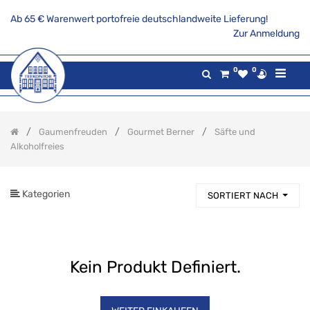
Ab 65 € Warenwert portofreie deutschlandweite Lieferung!
PRODUKTKATEGORIE
Zur Anmeldung
Alle
0
0
Produkte
Aktionsangebote
Tee
Gaumenfreuden
Gourmet Berner
Säfte und
Gaumenfreuden
Alkoholfreies
Gourmet
Berner
EL
Kategorien
Tubo
SORTIERT NACH
-
Dips
und
Saucen
El
Kein Produkt Definiert.
Tubo
-
Salz,
Kräuter
und