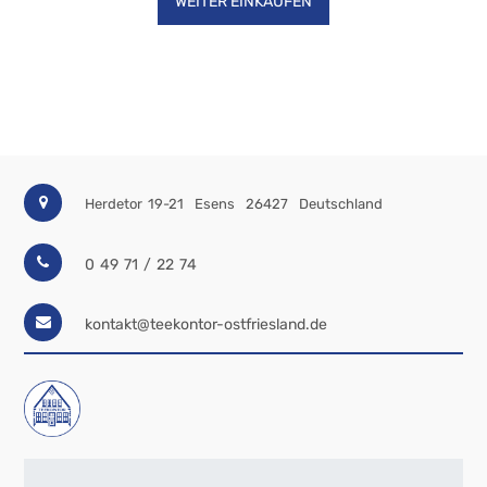
WEITER EINKAUFEN
Co.
El
Tubo
-
Tee
El
Tubo
-
Zubehör
Hochprozentiges
Herdetor 19-21
Esens
26427
Deutschland
Mini-
Shots
0 49 71 / 22 74
Wein
und
Sekt
kontakt@teekontor-ostfriesland.de
Süßes
Marmelade,
Honig
und
Aufstrich
Geschmackspost
Säfte