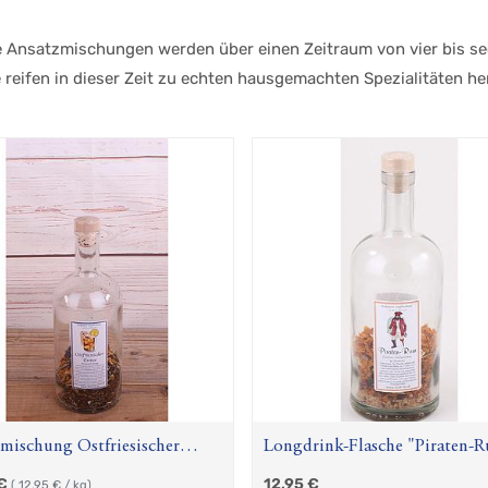
e Ansatzmischungen werden über einen Zeitraum von vier bis s
e reifen in dieser Zeit zu echten hausgemachten Spezialitäten h
mischung Ostfriesischer
Longdrink-Flasche "Piraten-
€
12,95
€
(
12,95
€ / kg)