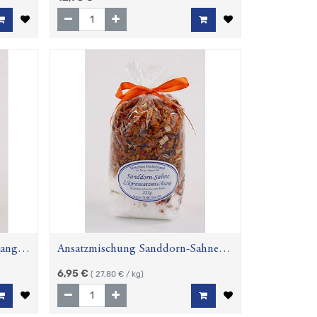
range
Ansatzmischung Sanddorn-Sahne
250g
6,95
€
(
27,80
€ / kg)