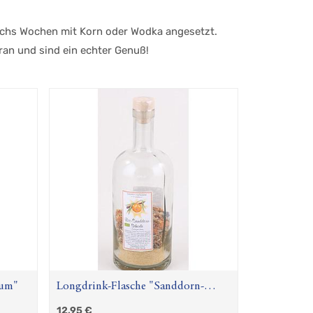
echs Wochen mit Korn oder Wodka angesetzt.
eran und sind ein echter Genuß!
Rum"
Longdrink-Flasche "Sanddorn-
Schorle"
12,95
€