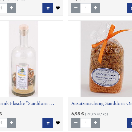
rink-Flasche "Sanddorn-
Ansatzmischung Sanddorn-O
o"
225 g
€
6,95
€
(
30,89
€ / kg)