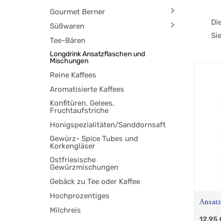
Gourmet Berner
Di
Süßwaren
Si
Tee-Bären
Longdrink Ansatzflaschen und
Mischungen
Reine Kaffees
Aromatisierte Kaffees
Konfitüren, Gelees,
Fruchtaufstriche
Honigspezialitäten/Sanddornsaft
Gewürz- Spice Tubes und
Korkengläser
Ostfriesische
Gewürzmischungen
Gebäck zu Tee oder Kaffee
Hochprozentiges
Ansatz
Milchreis
Eistee
12,95