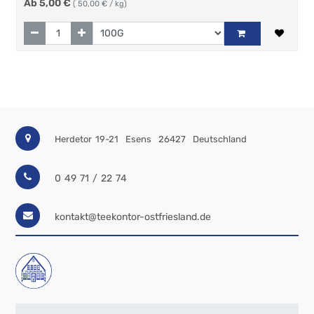
Ab
5,00
€
(
50,00
€ / kg)
Herdetor 19-21
Esens
26427
Deutschland
0 49 71 / 22 74
kontakt@teekontor-ostfriesland.de