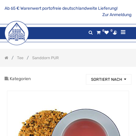
Ab 65 € Warenwert portofreie deutschlandweite Lieferung!
PRODUKTKATEGORIE
Zur Anmeldung
Alle
0
0
Produkte
Aktionsangebote
Tee
Tee
Sanddorn PUR
Volle
Frucht-
Auswahl
Echter
Kategorien
SORTIERT NACH
Ostfriesentee
Aromatisierter
echter
Ostfriesentee
Milde
Ostfriesen
Kluntje,
Kandis
&
Co.