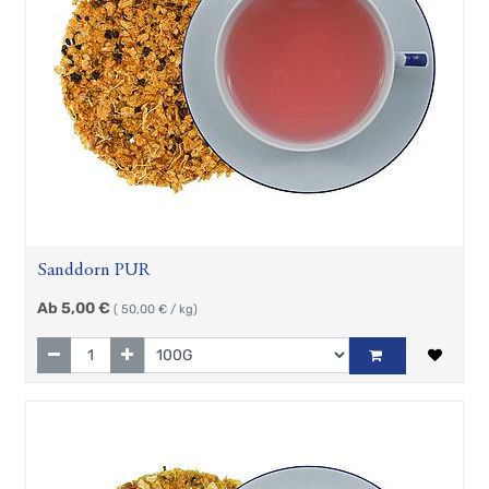
Gaumenfreuden
Gilde
maritim
Teekannen
&
Stövchen
Porzellanserien
Keramikserien
Becher,
Tassen
und
Sanddorn PUR
Co
Ab
5,00
€
Zubehör
(
50,00
€ / kg)
Geschenkartikel
Hösti
Fan
Artikel