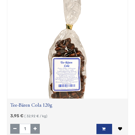
Tee-Bären Cola 120g
3,95
€
(
32,92
€ / kg)