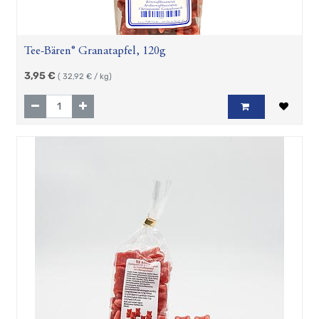
Tee-Bären® Granatapfel, 120g
3,95
€
(
32,92
€ / kg)