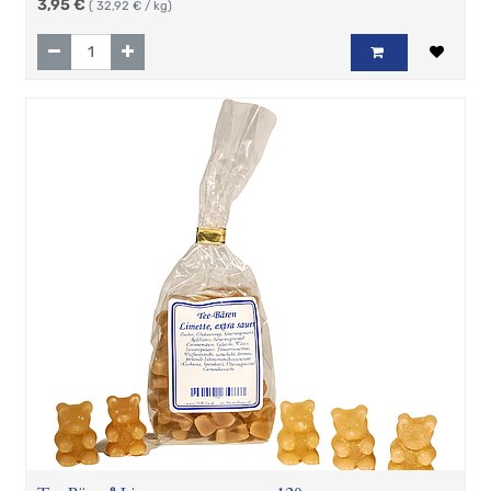
3,95
€
(
32,92
€ / kg)