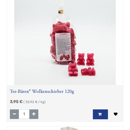
Tee-Bären® Wolkenschieber 120g
3,95
€
(
32,92
€ / kg)