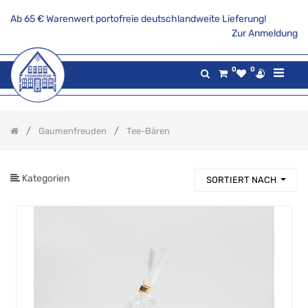
Ab 65 € Warenwert portofreie deutschlandweite Lieferung!
PRODUKTKATEGORIE
Zur Anmeldung
Alle
0
0
Produkte
Aktionsangebote
Tee
Gaumenfreuden
Tee-Bären
Gaumenfreuden
Gourmet
Berner
Kategorien
SORTIERT NACH
Süßwaren
Tee-
Bären
Longdrink
Ansatzflaschen
und
Mischungen
Reine
Kaffees