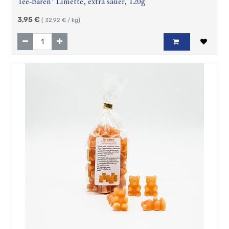
Tee-Bären® Limette, extra sauer, 120g
3,95
€
(
32,92
€ / kg)