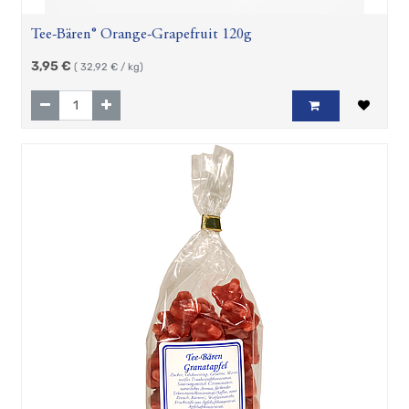
Tee-Bären® Orange-Grapefruit 120g
3,95
€
(
32,92
€ / kg)