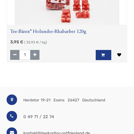
Tee-Bären® Holunder-Rhabarber 120g
3,95
€
(
32,92
€ / kg)
Herdetor 19-21
Esens
26427
Deutschland
0 49 71 / 22 74
kontakt@teekontor-ostfriesland.de