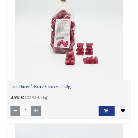
Tee-Bären® Rote Grütze 120g
3,95
€
(
32,92
€ / kg)