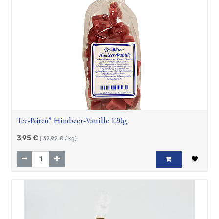
Teekannen
&
Stövchen
Porzellanserien
Keramikserien
Becher,
Tassen
und
Co
Zubehör
Geschenkartikel
Tee-Bären® Himbeer-Vanille 120g
Hösti
Fan
3,95
€
(
32,92
€ / kg)
Artikel