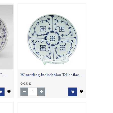
u"
Winterling Indischblau Teller flach
coup 17 cm
9,95
€