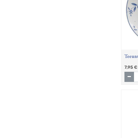
Teeunt
(Worp
7,95
€