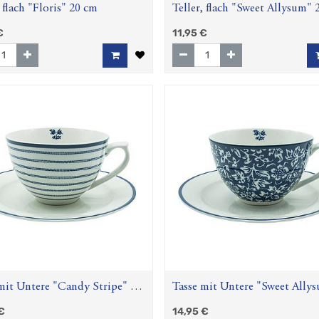
, flach "Floris" 20 cm
Teller, flach "Sweet Allysum"
€
11,95
€
mit Untere "Candy Stripe" ca.
Tasse mit Untere "Sweet Ally
ca. 30cl
€
14,95
€