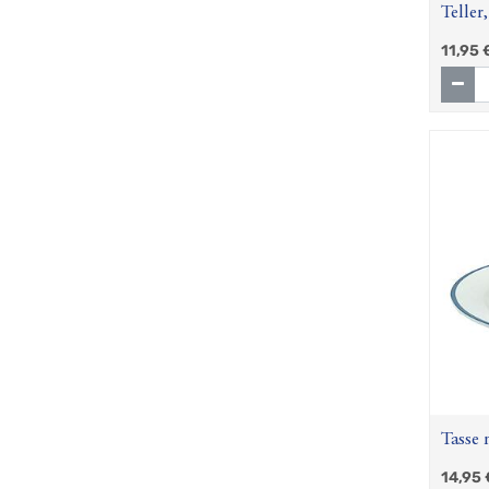
Teller
11,95
Tasse 
30cl
14,95