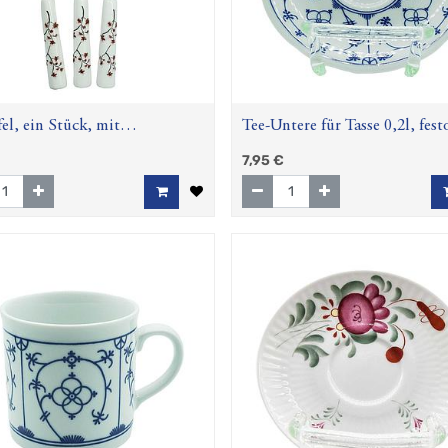
fel, ein Stück, mit
Tee-Untere für Tasse 0,2l, fest
langriff "Cherry Blossom",
(gewellter Rand) "Indisch-Bla
7,95
€
cm
(Winterling)