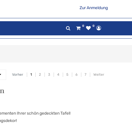
Zur Anmeldung
0
0
Vorher
1
2
3
4
5
6
7
Weiter
en
lementen Ihrer schön gedeckten Tafel!
ngsdekor!