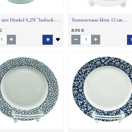
 mit Henkel 0,25l "Indisch-
Teeuntertasse klein 12 cm
(Winterling)
Ostfriesenrose (Amina)
€
8,95
€