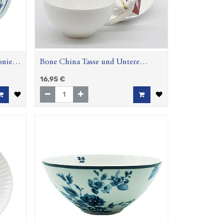
oniert
Bone China Tasse und Untere
u"
"Epsilon", 0,18 l
16,95
€