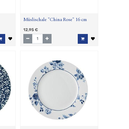
Müslischale "China Rose" 16 cm
12,95
€