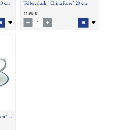
 20 cm
Teller, flach "China Rose" 20 cm
11,95
€
sum"