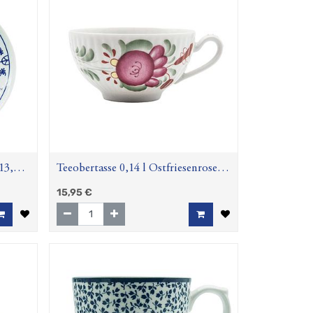
13,5
Teeobertasse 0,14 l Ostfriesenrose
(Amina)
15,95
€