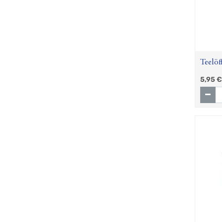
Teelöf
Porzel
5,95
€
13,5 