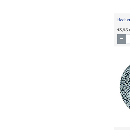
Becher
Blau" 
13,95