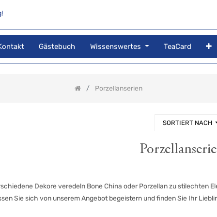
!
Kontakt
Gästebuch
Wissenswertes
TeaCard
Porzellanserien
SORTIERT NACH
Porzellanseri
rschiedene Dekore veredeln Bone China oder Porzellan zu stilechten E
sen Sie sich von unserem Angebot begeistern und finden Sie Ihr Liebli