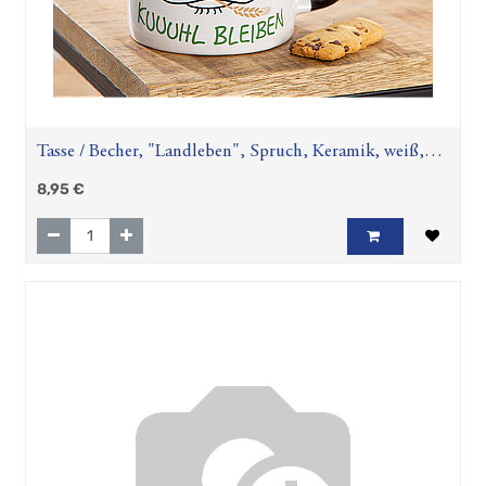
Tasse / Becher, "Landleben", Spruch, Keramik, weiß,
VE 6, L. 10 cm, B. 13 cm, H. 9 cm
8,95
€