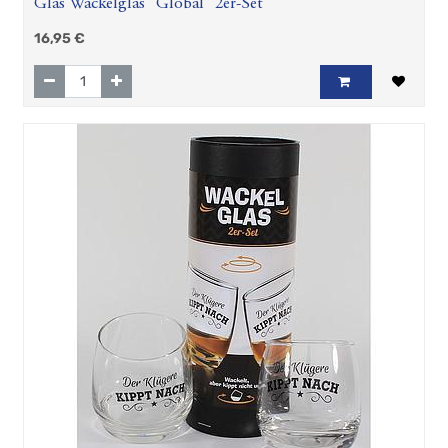
Glas Wackelglas "Global" 2er-Set
16,95
€