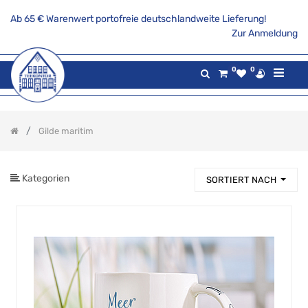
Ab 65 € Warenwert portofreie deutschlandweite Lieferung!
PRODUKTKATEGORIE
Zur Anmeldung
Alle
0
0
Produkte
Aktionsangebote
Tee
Gilde maritim
Gaumenfreuden
Gilde
maritim
Kategorien
SORTIERT NACH
Leuchten,
Lampen
und
Windlichter
(GM)
Maritime
Deko
(GM)
Küche
und
gedeckter