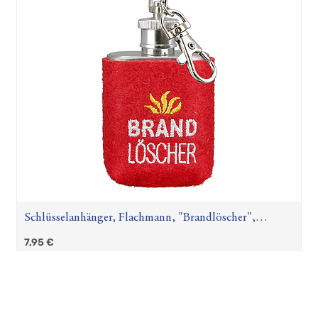
Schlüsselanhänger, Flachmann, "Brandlöscher",
Flammenmotiv, Schriftzug, Edelstahl, Filz, rot, VE 6,
7,95
€
L. 3 cm, B. 4,5 cm, H. 8 cm