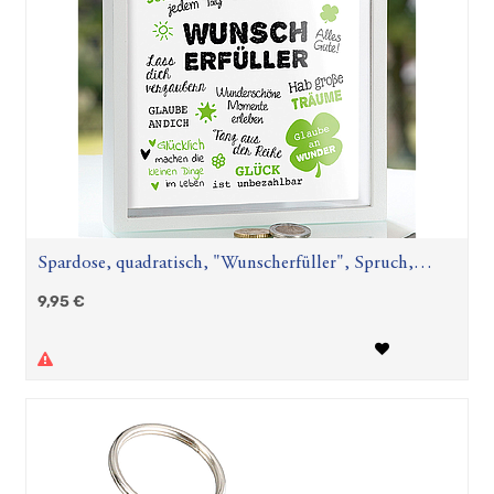
Spardose, quadratisch, "Wunscherfüller", Spruch,
MDF, weiß, L. 4,4 cm, B. 17,2 cm, H. 17 cm
9,95
€