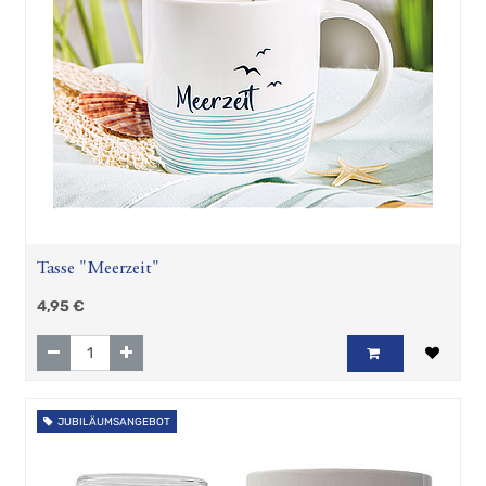
Geschenkartikel
Hösti
Fan
Artikel
Tasse "Meerzeit"
4,95
€
JUBILÄUMSANGEBOT