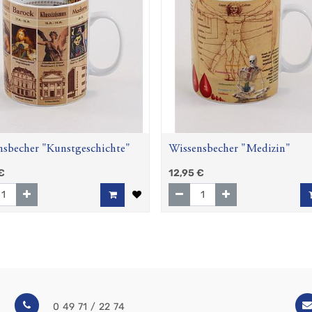
nsbecher "Kunstgeschichte"
Wissensbecher "Medizin"
€
12,95
€
0 49 71 / 22 74