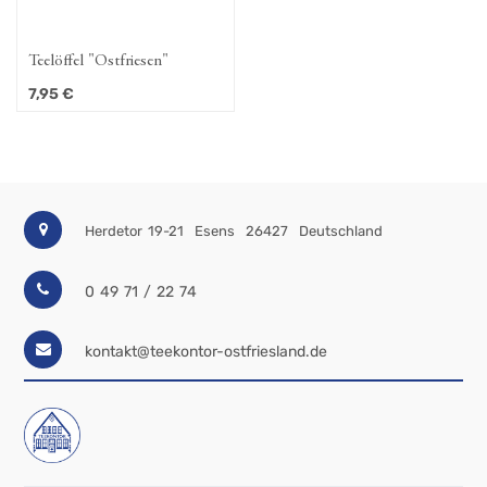
Teelöffel "Ostfriesen"
7,95
€
Herdetor 19-21
Esens
26427
Deutschland
0 49 71 / 22 74
kontakt@teekontor-ostfriesland.de