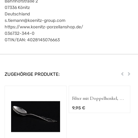
Bahnhofstraße 2
07336
Könitz
Deutschland
s.tiemann@koenitz-group.com
https://www.koenitz-porzellanshop.de/
036732-344-0
GTIN/EAN:
4028145076663
ZUGEHÖRIGE PRODUKTE:
Zurück
Weit
Filter mit Doppelhenkel, D.
6,0 cm
9,95
€