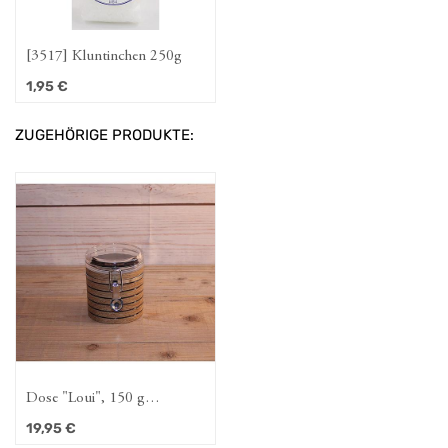
[3517] Kluntinchen 250g
1,95
€
ZUGEHÖRIGE PRODUKTE:
Dose "Loui", 150 g
Kunststoff, rund, mit
19,95
€
Aroma-Bügelverschluss in