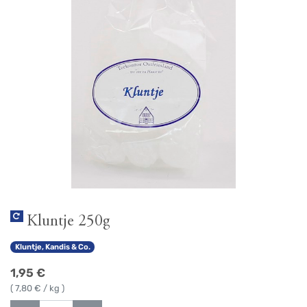
Kluntje 250g
Kluntje, Kandis & Co.
1,95
€
(
7,80
€ / kg )