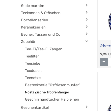
Gilde maritim
Teekannen & Stövchen
Porzellanserien
Keramikserien
Becher, Tassen und Co
Zubehör
Möwe 
Tee-Ei/Tee-Ei Zangen
9,95
€
Teefilter
Teesiebe
Teedosen
Teenetze
Besteckserie "Osfriesenmuster"
Nostalgische Tropfenfänger
Geschirrhandtücher Halbleinen
Geschenkartikel