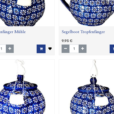
enfänger Mühle
Segelboot Tropfenfänger
9,95
€