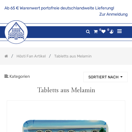
Ab 65 € Warenwert portofreie deutschlandweite Lieferung!
PRODUKTKATEGORIE
Zur Anmeldung
Alle
0
0
Produkte
Aktionsangebote
Tee
Hösti Fan Artikel
Tabletts aus Melamin
Gaumenfreuden
Gilde
maritim
Kategorien
SORTIERT NACH
Teekannen
&
Stövchen
Tabletts aus Melamin
Porzellanserien
Keramikserien
Becher,
Tassen
und
Co