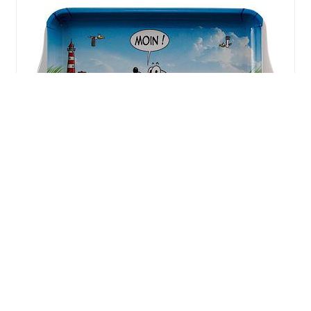
Hösti Tablett Melamin Robbi Moin
3,50
€