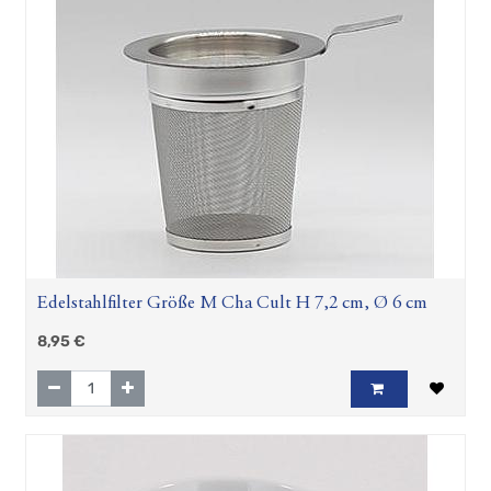
Indisch-
Blau
AKTION
Knotenbecher
AKTION
Maritime
Becher
Spruchtassen
Wackelgläser
Ich
hab
Meerweh...
Creano
Edelstahlfilter Größe M Cha Cult H 7,2 cm, Ø 6 cm
Thermo
Teamaker
8,95
€
Indisch-
Blau
(Ocean
Line)
Serviceteile
Herrenbecher
Indisch-