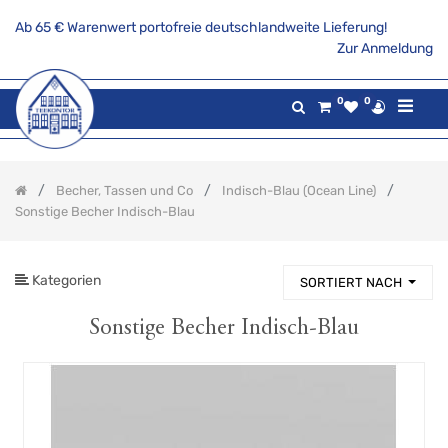
Ab 65 € Warenwert portofreie deutschlandweite Lieferung!
PRODUKTKATEGORIE
Zur Anmeldung
Alle
0
0
Produkte
Aktionsangebote
Tee
Becher, Tassen und Co
Indisch-Blau (Ocean Line)
Gaumenfreuden
Sonstige Becher Indisch-Blau
Gilde
maritim
Teekannen
&
Kategorien
SORTIERT NACH
Stövchen
Porzellanserien
Sonstige Becher Indisch-Blau
Keramikserien
Becher,
Tassen
und
Co