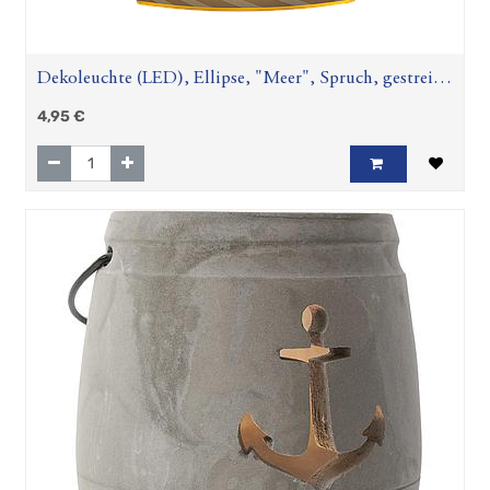
Dekoleuchte (LED), Ellipse, "Meer", Spruch, gestreift,
Papier, creme, L. 6 cm, B. 13 cm, H. 16 cm
4,95
€