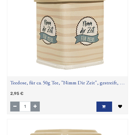
Teedose, für ca. 50g Tee, "Nimm Dir Zeit", gestreift, L.
6 cm, B. 6 cm, H. 8,5 cm
2,95
€