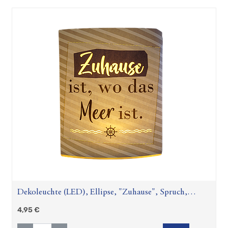
Dekoleuchte (LED), Ellipse, "Zuhause", Spruch,
gestreift, Papier, creme, L. 6 cm, B. 13 cm, H. 16 cm
4,95
€