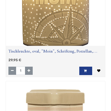
Tischleuchte, oval, "Moin", Schriftzug, Porzellan,
weiß, VE 1, L. 10 cm, B. 17 cm, H. 20 cm
29,95
€