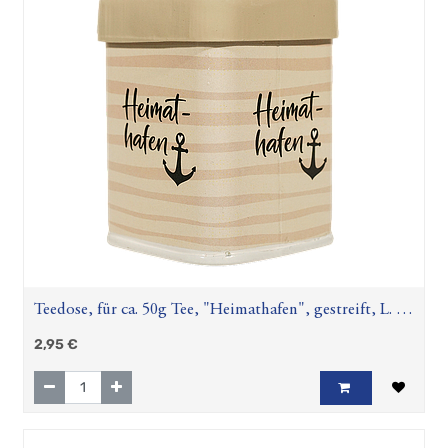
Teedose, für ca. 50g Tee, "Heimathafen", gestreift, L. 6
cm, B. 6 cm, H. 8,5 cm
2,95
€