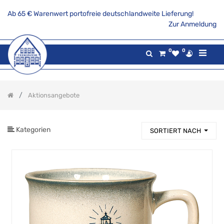
Ab 65 € Warenwert portofreie deutschlandweite Lieferung!
PRODUKTKATEGORIE
Zur Anmeldung
Alle
0
0
Produkte
Aktionsangebote
Tee
Aktionsangebote
Gaumenfreuden
Gilde
maritim
Kategorien
SORTIERT NACH
Teekannen
&
Stövchen
Porzellanserien
Keramikserien
Becher,
Tassen
und
Co