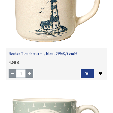
Zubehör
Geschenkartikel
Hösti
Fan
Artikel
Becher 'Leuchtturm', blau, Ø9x8,5 cmH
4,95
€