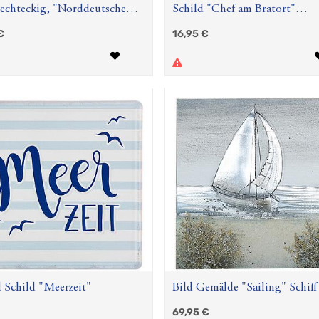
rechteckig, "Norddeutsche
Schild "Chef am Bratort"
eiten", Leuchtturmmotiv,
dunkelbraun/weiß/orange
€
16,95
€
, gestreift, MDF, weiß, L. 2
 37 cm, H. 28 cm
 Schild "Meerzeit"
Bild Gemälde "Sailing" Schiff
69,95
€