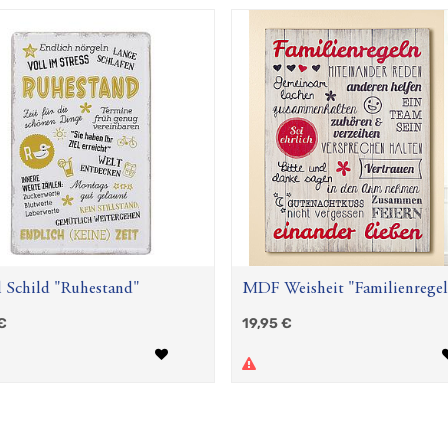
 Schild "Ruhestand"
MDF Weisheit "Familienrege
€
19,95
€