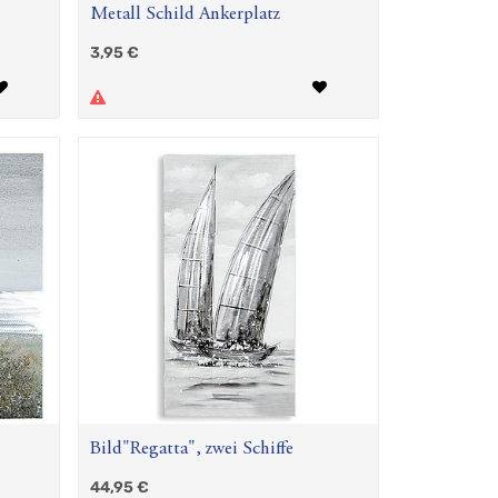
Metall Schild Ankerplatz
3,95
€
Bild"Regatta", zwei Schiffe
44,95
€