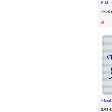
Bild, 
Weish
19,95
Spruch
cm, B.
Metall
3,95
€