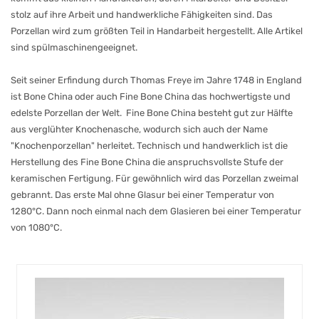
Teeservice
stolz auf ihre Arbeit und handwerkliche Fähigkeiten sind. Das
"Strohblume"
Porzellan wird zum größten Teil in Handarbeit hergestellt. Alle Artikel
(Amina)
sind spülmaschinengeeignet.
Teeservice
Windmühle
Seit seiner Erfindung durch Thomas Freye im Jahre 1748 in England
Teeservice
Upstalsboom
ist Bone China oder auch Fine Bone China das hochwertigste und
edelste Porzellan der Welt. Fine Bone China besteht gut zur Hälfte
Teeservice
Greetsiel
aus verglühter Knochenasche, wodurch sich auch der Name
(Königlich
"Knochenporzellan" herleitet. Technisch und handwerklich ist die
Tettau)
Herstellung des Fine Bone China die anspruchsvollste Stufe der
Teeservice
Epsilon
keramischen Fertigung. Für gewöhnlich wird das Porzellan zweimal
(TeaLogic),
gebrannt. Das erste Mal ohne Glasur bei einer Temperatur von
Bone
China
1280°C. Dann noch einmal nach dem Glasieren bei einer Temperatur
Teeservice
von 1080°C.
Cherry
Blossom
(TeaLogic),
Bone
China
Laura
Ashley