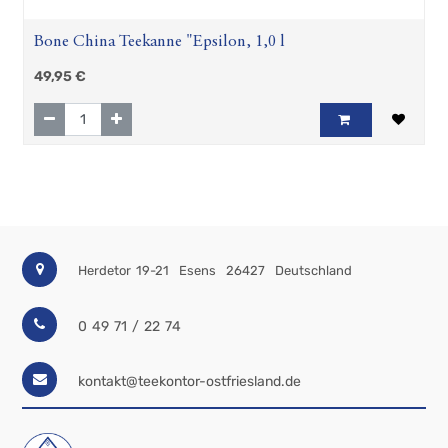
Bone China Teekanne "Epsilon, 1,0 l
49,95
€
Herdetor 19-21
Esens
26427
Deutschland
0 49 71 / 22 74
kontakt@teekontor-ostfriesland.de