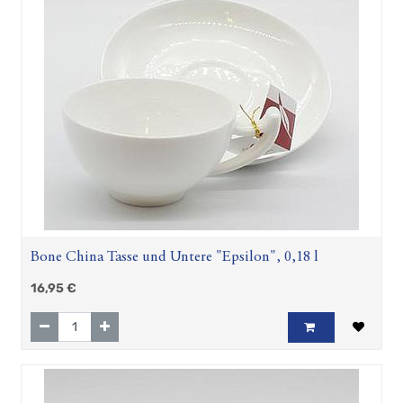
"Blueprint
Collectables"
Keramikserien
Becher,
Tassen
und
Co
Zubehör
Geschenkartikel
Hösti
Fan
Artikel
Bone China Tasse und Untere "Epsilon", 0,18 l
16,95
€