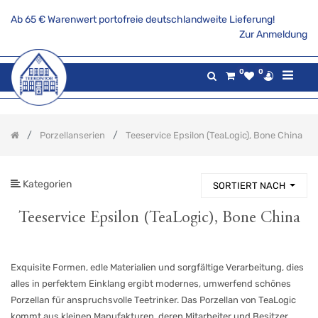
Ab 65 € Warenwert portofreie deutschlandweite Lieferung!
PRODUKTKATEGORIE
Zur Anmeldung
Alle
0
0
Produkte
Aktionsangebote
Tee
Porzellanserien
Teeservice Epsilon (TeaLogic), Bone China
Gaumenfreuden
Gilde
maritim
Kategorien
SORTIERT NACH
Teekannen
&
Stövchen
Teeservice Epsilon (TeaLogic), Bone China
Porzellanserien
Indisch-
Blau
Exquisite Formen, edle Materialien und sorgfältige Verarbeitung, dies
(Winterling)
alles in perfektem Einklang ergibt modernes, umwerfend schönes
Teeservice
Porzellan für anspruchsvolle Teetrinker. Das Porzellan von TeaLogic
"Friesenrose"
(Amina)
kommt aus kleinen Manufakturen, deren Mitarbeiter und Besitzer