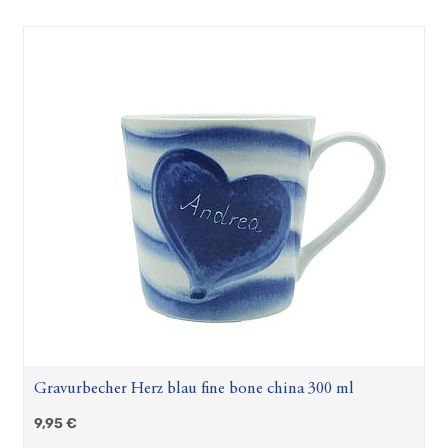
Zubehör
Geschenkartikel
Froschhausen
Sanddorn-
Kosmetik
Wind
und
Mee(h)r
Shabby
Chic
Teepräsente
Maritime
Türschilder
Plüsch-
Seehund
Flapsch
Gravurbecher
Gravurbecher Herz blau fine bone china 300 ml
Hösti
Fan
9,95
€
Artikel