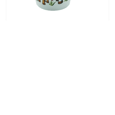
Gravurbecher Pony
9,95
€
Herdetor 19-21
Esens
26427
Deutschland
0 49 71 / 22 74
kontakt@teekontor-ostfriesland.de