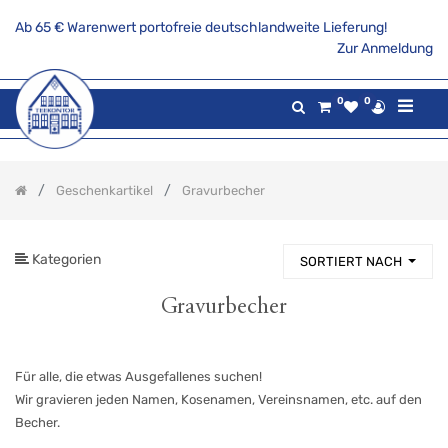
Ab 65 € Warenwert portofreie deutschlandweite Lieferung!
PRODUKTKATEGORIE
Zur Anmeldung
Alle
0
0
Produkte
Aktionsangebote
Tee
Geschenkartikel
Gravurbecher
Gaumenfreuden
Gilde
maritim
Kategorien
SORTIERT NACH
Teekannen
&
Stövchen
Gravurbecher
Porzellanserien
Keramikserien
Für alle, die etwas Ausgefallenes suchen!
Becher,
Tassen
Wir gravieren jeden Namen, Kosenamen, Vereinsnamen, etc. auf den
und
Becher.
Co