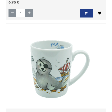
6,95
€