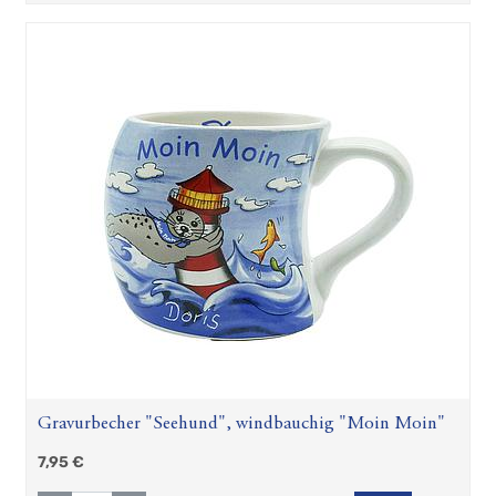
Gravurbecher "Seehund", windbauchig "Moin Moin"
7,95
€