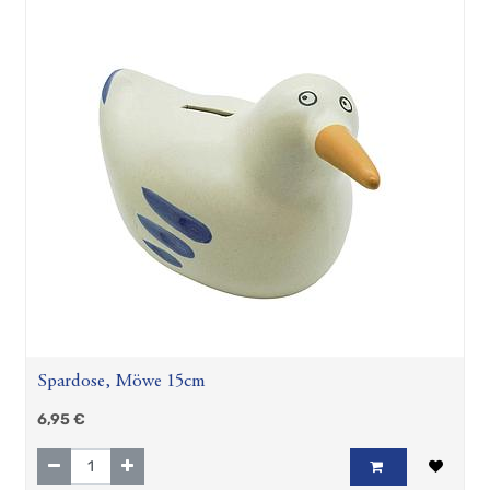
Spardose, Möwe 15cm
6,95
€