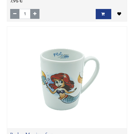
7,95
€