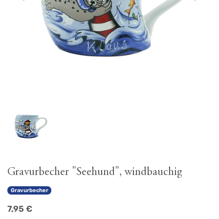
Gravurbecher "Seehund", windbauchig
Gravurbecher
7,95
€