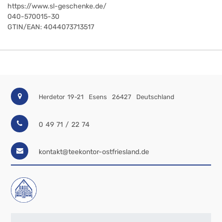
https://www.sl-geschenke.de/
040-570015-30
GTIN/EAN:
4044073713517
Herdetor 19-21
Esens
26427
Deutschland
0 49 71 / 22 74
kontakt@teekontor-ostfriesland.de