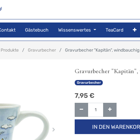
!
Kontakt
Gästebuch
Wissenswertes
TeaCard
Produkte
Gravurbecher
Gravurbecher "Kapitän", windbauchig
Gravurbecher "Kapitän",
Gravurbecher
7,95
€
IN DEN WARENKO