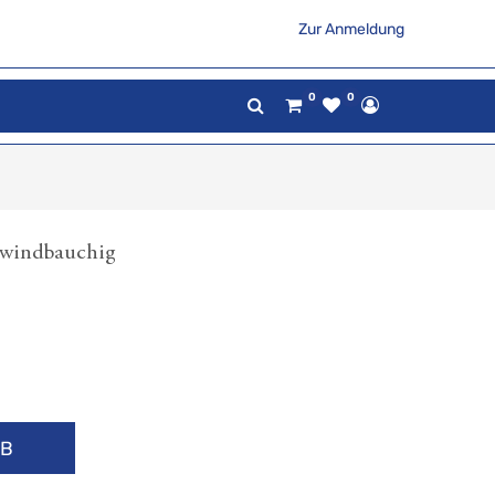
Zur Anmeldung
0
0
 windbauchig
RB