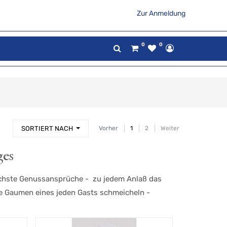
Zur Anmeldung
0
0
SORTIERT NACH
Vorher
1
2
Weiter
ges
 höchste Genussansprüche - zu jedem Anlaß das
ie Gaumen eines jeden Gasts schmeicheln -