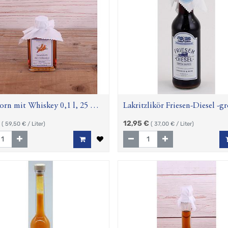
rn mit Whiskey 0,1 l, 25 %
Lakritzlikör Friesen-Diesel -gr
0,35 l
12,95
€
(
59,50
€ / Liter)
(
37,00
€ / Liter)