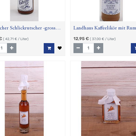
scher Schlickrutscher -gross-,
Landhaus Kaffeelikör mit Rum
l
€
12,95
€
(
42,71
€ / Liter)
(
37,00
€ / Liter)