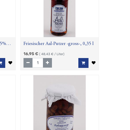
25%
Friesischer Aal-Putzer -gross-, 0,35 l
16,95
€
(
48,43
€ / Liter)