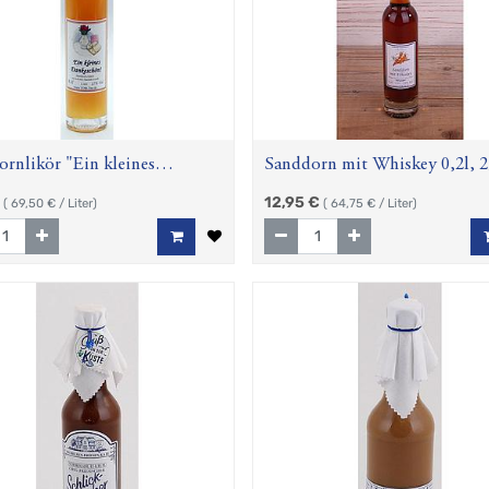
rnlikör "Ein kleines
Sanddorn mit Whiskey 0,2l, 
chön", 0,1 l, 17% Vol.
Vol.
12,95
€
(
69,50
€ / Liter)
(
64,75
€ / Liter)