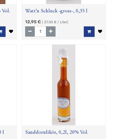
 Vol.
Watt‘n Schluck -gross-, 0,35 l
12,95
€
(
37,00
€ / Liter)
 l
Sanddornlikör, 0,2l, 20% Vol.