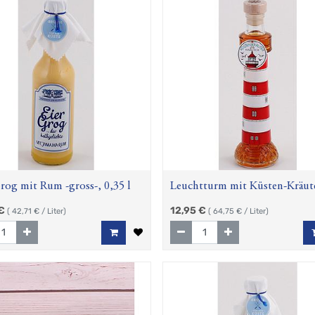
rog mit Rum -gross-, 0,35 l
Leuchtturm mit Küsten-Kräut
0,20 l
€
12,95
€
(
42,71
€ / Liter)
(
64,75
€ / Liter)