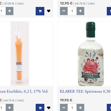
€
12,95
€
(
37,00
€ / Liter)
(
64,75
€ / Liter)
rn Eierlikör, 0,2 l, 17% Vol.
KLARER TEE Spirituose 0,50 
30% vol
€
19,95
€
(
64,75
€ / Liter)