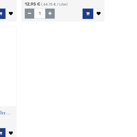
12,95
€
(
64,75
€ / Liter)
ltr