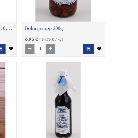
, 0,35
Bohntjesopp 200g
6,95
€
(
34,75
€ / kg)