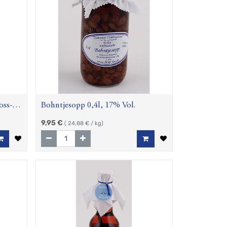
oss-,
Bohntjesopp 0,4l, 17% Vol.
9,95
€
(
24,88
€ / kg)