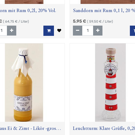
orn mit Rum 0,2l, 20% Vol.
Sanddorn mit Rum 0,1 l, 20 %
€
5,95
€
(
64,75
€ / Liter)
(
59,50
€ / Liter)
us Ei & Zimt - Likör -gross-,
Leuchtturm: Klare Grüße, 0,20