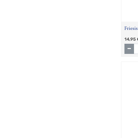
Friesi
0,35 l
14,95