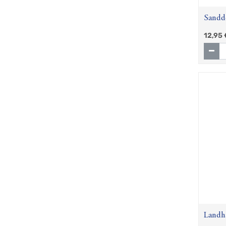
Sandd
12,95
Landha