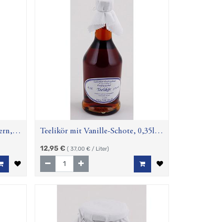
ern,
Teelikör mit Vanille-Schote, 0,35l,
25% Vol.
12,95
€
(
37,00
€ / Liter)