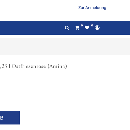
Zur Anmeldung
0
0
,23 l Ostfriesenrose (Amina)
RB