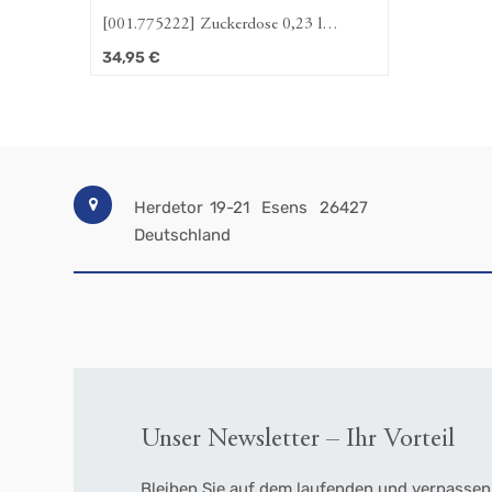
[001.775222] Zuckerdose 0,23 l
Strohblume (Amina) m. Griff
34,95
€
Herdetor 19-21
Esens
26427
Deutschland
Unser Newsletter – Ihr Vorteil
Bleiben Sie auf dem laufenden und verpassen 