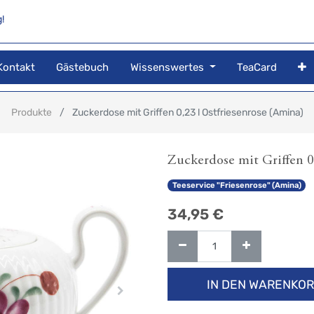
!
Kontakt
Gästebuch
Wissenswertes
TeaCard
Produkte
Zuckerdose mit Griffen 0,23 l Ostfriesenrose (Amina)
Zuckerdose mit Griffen 0
Teeservice "Friesenrose" (Amina)
34,95
€
IN DEN WARENKO