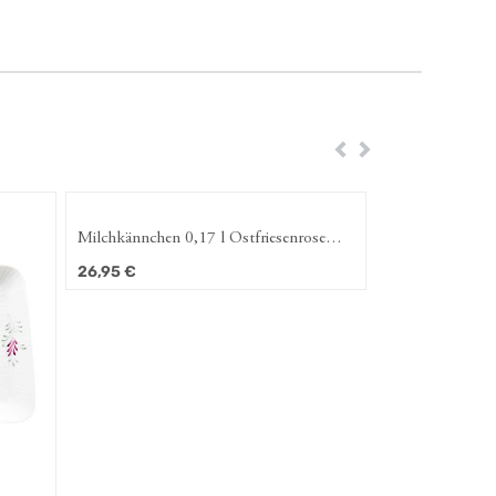
Zurück
Weiter
Milchkännchen 0,17 l Ostfriesenrose
(Amina)
26,95
€