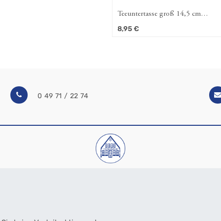
Teeuntertasse groß 14,5 cm
Ostfriesenrose (Amina)
8,95
€
0 49 71 / 22 74