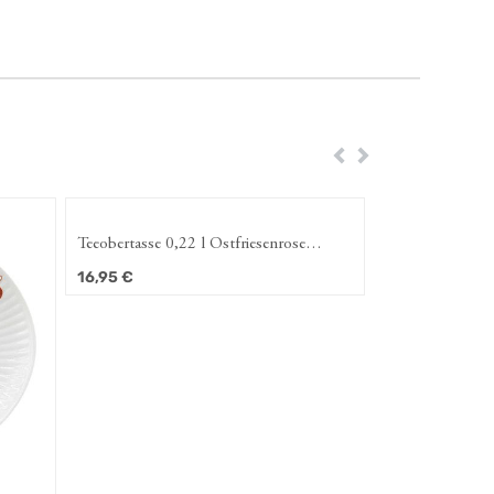
Zurück
Weiter
Teeobertasse 0,22 l Ostfriesenrose
(Amina)
16,95
€