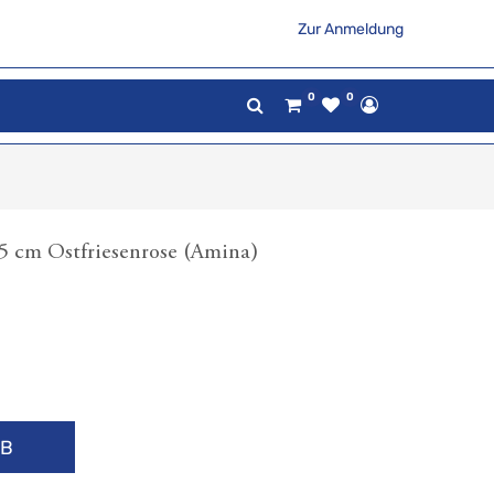
Zur Anmeldung
0
0
,5 cm Ostfriesenrose (Amina)
RB