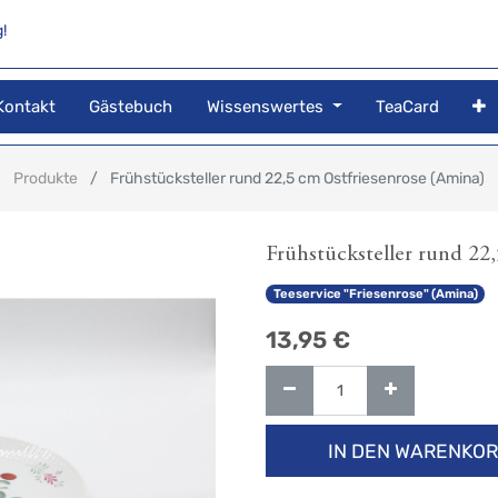
!
Kontakt
Gästebuch
Wissenswertes
TeaCard
Produkte
Frühstücksteller rund 22,5 cm Ostfriesenrose (Amina)
Frühstücksteller rund 22
Teeservice "Friesenrose" (Amina)
13,95
€
IN DEN WARENKO