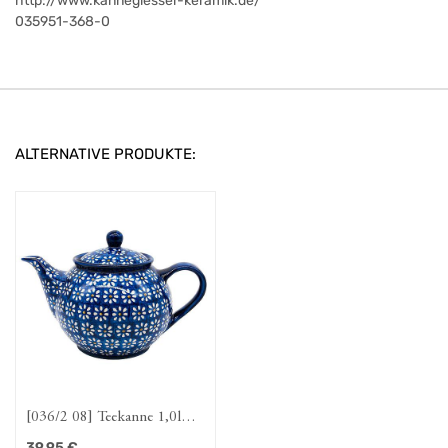
http://www.kannegiesser-keramik.de/
035951-368-0
ALTERNATIVE PRODUKTE:
[036/2 08] Teekanne 1,0l
"Dattein"
39,95
€