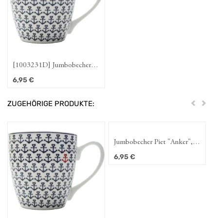
spülmaschinengeeignet
[1003231D] Jumbobecher
Piet "Anker", dunkelblau,
6,95
€
480ml,
spülmaschinengeeignet
ZUGEHÖRIGE PRODUKTE:
Zurück
Weit
Jumbobecher Piet "Anker",
hellblau, 480ml,
6,95
€
spülmaschinengeeignet