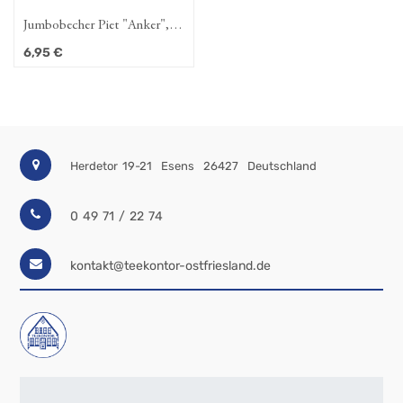
Jumbobecher Piet "Anker",
dunkelblau, 480ml,
6,95
€
spülmaschinengeeignet
Herdetor 19-21
Esens
26427
Deutschland
0 49 71 / 22 74
kontakt@teekontor-ostfriesland.de