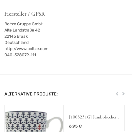
Hersteller / GPSR
Boltze Gruppe GmbH
Alte Landstraße 42
22145
Braak
Deutschland
http://www.boltze.com
040-328079-111
ALTERNATIVE PRODUKTE:
Zurück
Weit
[1003231G] Jumbobecher
Piet "Anker", hellblau,
6,95
€
480ml,