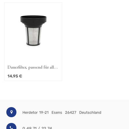
Dauerfilter, passend für alle
Duet-Teekannen
14,95
€
Herdetor 19-21
Esens
26427
Deutschland
0 49 71 / 22 74