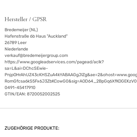
Hersteller / GPSR
Bredemeijer (NL)
Hafenstraße 6b Haus "Auckland"
26789
Leer
Niederlande
verkauf@bredemeijergroup.com
https://www.googleadservices.com/pagead/aclk?
sa=L&ai=DChcSEwie-
PnjpOHrAhUZ43cKHSZuA4kYABAAGgJlZg&ae=2&ohost=www.goog
RomGfcsa6kS5Fx6J3ZbKCowG0&sig=AOD64_2BpGq6XfKOGEKzV0
0491-45417910
GTIN/EAN:
8720052002525
ZUGEHÖRIGE PRODUKTE: