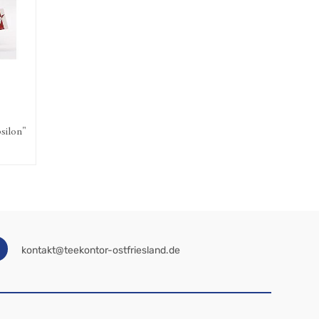
chk. / Zuckert. "Epsilon"
kontakt@teekontor-ostfriesland.de