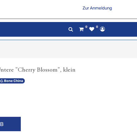
Zur Anmeldung
0
0
ntere "Cherry Blossom", klein
), Bone China
RB