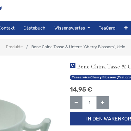
!
Kontakt
Gästebuch
Wissenswertes
TeaCard
Produkte
Bone China Tasse & Untere "Cherry Blossom", klein
Bone China Tasse & U
Teeservice Cherry Blossom (TeaLogic
14,95
€
IN DEN WARENKO