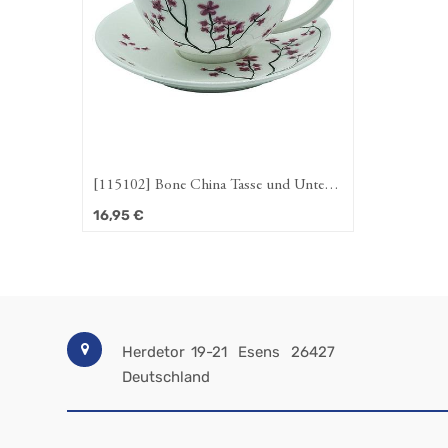
[115102] Bone China Tasse und Untere
"Cherry Blossom"
16,95
€
Herdetor 19-21
Esens
26427
Deutschland