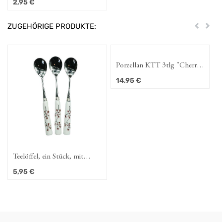
2,95
€
gestreift, L. 6 cm, B. 6 cm,
H. 8,5 cm
ZUGEHÖRIGE PRODUKTE:
Zurück
Weit
Porzellan KTT 3tlg "Cherry
Blossom"
14,95
€
Teelöffel, ein Stück, mit
Porzellangriff "Cherry
5,95
€
Blossom", 13,5 cm