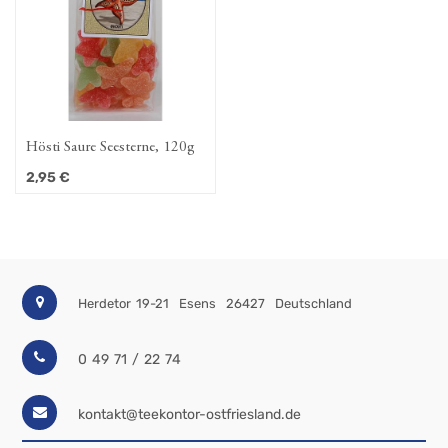
Hösti Saure Seesterne, 120g
2,95
€
Herdetor 19-21
Esens
26427
Deutschland
0 49 71 / 22 74
kontakt@teekontor-ostfriesland.de