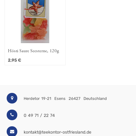
Hösti Saure Seesterne, 120g
2,95
€
Herdetor 19-21
Esens
26427
Deutschland
0 49 71 / 22 74
kontakt@teekontor-ostfriesland.de