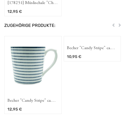
[178251] Müslischale "China
Rose" 16 cm
12,95
€
ZUGEHÖRIGE PRODUKTE:
Zurück
Weit
Becher "Candy Stripe" ca.
22cl
10,95
€
Becher "Candy Stripe" ca.
32cl
12,95
€