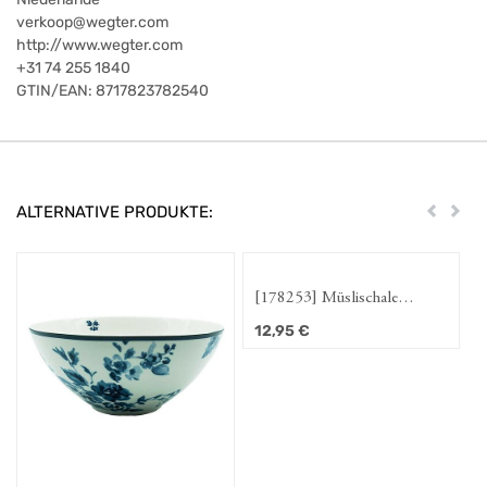
verkoop@wegter.com
http://www.wegter.com
+31 74 255 1840
GTIN/EAN:
8717823782540
ALTERNATIVE PRODUKTE:
Zurück
Weit
[178253] Müslischale
"Floris" 16 cm
12,95
€