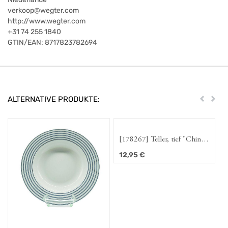
verkoop@wegter.com
http://www.wegter.com
+31 74 255 1840
GTIN/EAN:
8717823782694
ALTERNATIVE PRODUKTE:
Zurück
Weit
[178267] Teller, tief "China
Rose" 22 cm
12,95
€