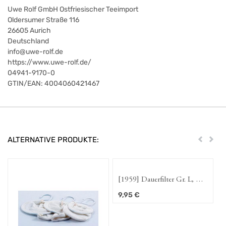
Uwe Rolf GmbH Ostfriesischer Teeimport
Oldersumer Straße 116
26605
Aurich
Deutschland
info@uwe-rolf.de
https://www.uwe-rolf.de/
04941-9170-0
GTIN/EAN:
4004060421467
ALTERNATIVE PRODUKTE:
Zurück
Weit
[1959] Dauerfilter Gr. L, mit
Goldfilter
9,95
€