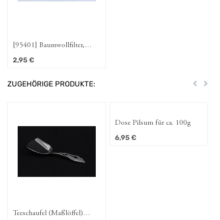
[95401] Baumwollfilter,
ungebleicht Gr. II (M), aus
2,95
€
k.b.A. H 10,5 cm, Ø 9 cm
ZUGEHÖRIGE PRODUKTE:
Zurück
Weit
Dose Pilsum für ca. 100g
6,95
€
Teeschaufel (Maßlöffel)