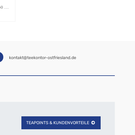
 ml,
2tlg. Set, Wackelglas, "Anker",
Ankermotiv, Glas, klar, H. 8,5 cm, D.
16,95
€
7,5 cm
kontakt@teekontor-ostfriesland.de
TEAPOINTS & KUNDENVORTEILE