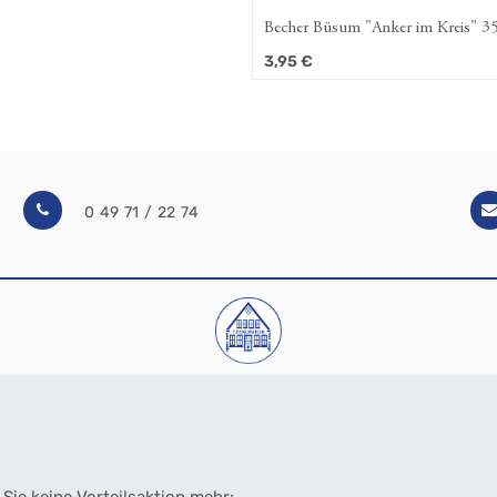
Becher Büsum "Anker im Kreis" 350
Spülmaschinengeeignet, New Bone
3,95
€
0 49 71 / 22 74