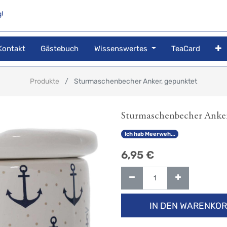
!
Kontakt
Gästebuch
Wissenswertes
TeaCard
Produkte
Sturmaschenbecher Anker, gepunktet
Sturmaschenbecher Anker
Ich hab Meerweh...
6,95
€
IN DEN WARENKO