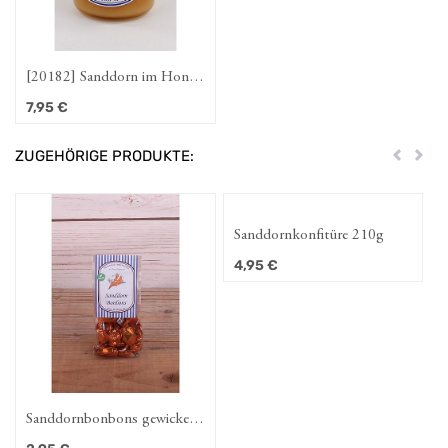
[20182] Sanddorn im Honig
250g
7,95
€
ZUGEHÖRIGE PRODUKTE:
Zurück
Weit
Sanddornkonfitüre 210g
4,95
€
Sanddornbonbons gewickelt
100g