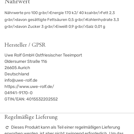
Nährwert
Nährwerte pro 100 g<br/>Energie 170 kJ/ 40 kcal<br/>Fett 2,3
g<br/>davon gesättigte Fettsäuren 0,5 g<br/>Kohlenhydrate 3,3
g<br/>davon Zucker 3 g<br/>Eiweiß 0,9 g<br/>Salz 0,01 g
Hersteller / GPSR
Uwe Rolf GmbH Ostfriesischer Teeimport
Oldersumer Straße 116
26605
Aurich
Deutschland
info@uwe-rolf.de
https://www.uwe-rolf.de/
04941-9170-0
GTIN/EAN:
4015532202552
Regelmäßige Lieferung
Dieses Produkt kann als Teil einer regelmäßigen Lieferung
erworben werden, ist aber nicht zwingend erforderlich. Um das