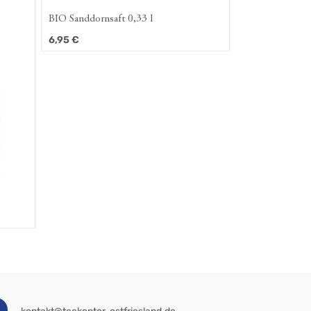
BIO Sanddornsaft 0,33 l
6,95
€