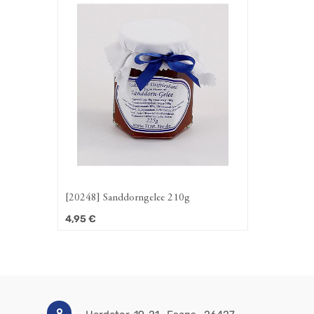
[20248] Sanddorngelee 210g
4,95
€