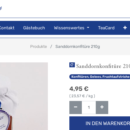
!
Kontakt
Gästebuch
Wissenswertes
TeaCard
Produkte
Sanddornkonfitüre 210g
Sanddornkonfitüre 21
Konfitüren, Gelees, Fruchtaufstriche
4,95
€
(
23,57
€ / kg )
IN DEN WARENKO