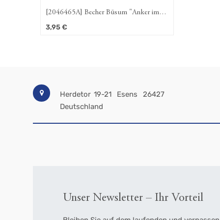
[2046465A] Becher Büsum "Anker im
Kreis" 350 ml, Spülmaschinengeeignet,
3,95
€
New Bone
Herdetor 19-21
Esens
26427
Deutschland
Unser Newsletter – Ihr Vorteil