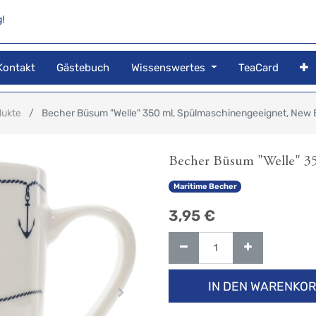
!
Kontakt
Gästebuch
Wissenswertes
TeaCard
dukte
Becher Büsum "Welle" 350 ml, Spülmaschinengeeignet, New
Becher Büsum "Welle" 3
Maritime Becher
3,95
€
IN DEN WARENKO