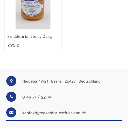
Sanddorn im Honig 250g
7,95
€
Herdetor 19-21
Esens
26427
Deutschland
0 49 71 / 22 74
kontakt@teekontor-ostfriesland.de