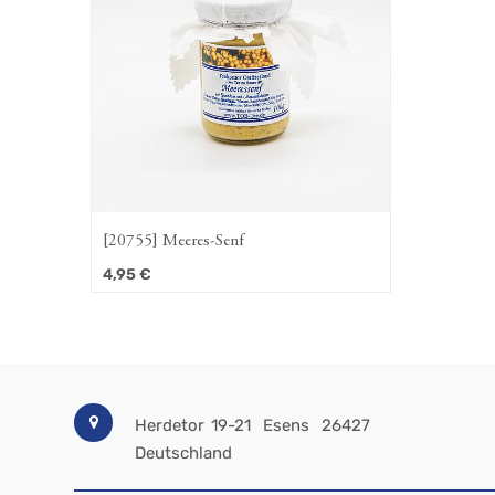
[20755] Meeres-Senf
4,95
€
Herdetor 19-21
Esens
26427
Deutschland