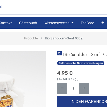
!
Kontakt
Gästebuch
Wissenswertes
TeaCard
Produkte
Bio Sanddorn-Senf 100 g
Bio Sanddorn-Senf 10
Ostfriesische Gewürzmischungen
4,95
€
(
49,50
€ / kg )
IN DEN WARENKO