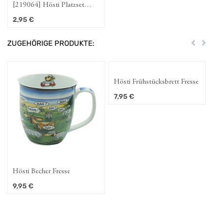
[219064] Hösti Platzset
Windschafe ca. 44x30cm
2,95
€
Kunststoff
ZUGEHÖRIGE PRODUKTE:
Zurück
Weit
Hösti Frühstücksbrett Fresse
7,95
€
Hösti Becher Fresse
9,95
€