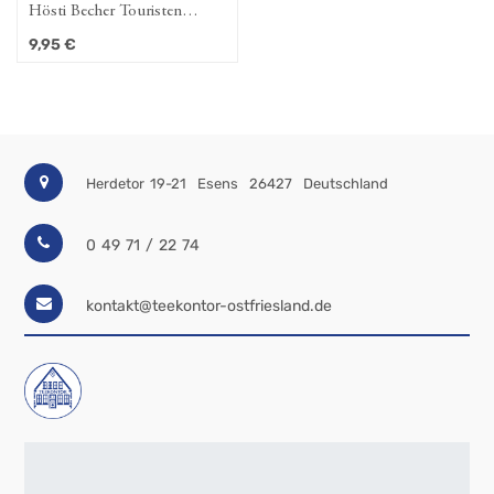
Hösti Becher Touristen
vollkacken
9,95
€
Herdetor 19-21
Esens
26427
Deutschland
0 49 71 / 22 74
kontakt@teekontor-ostfriesland.de