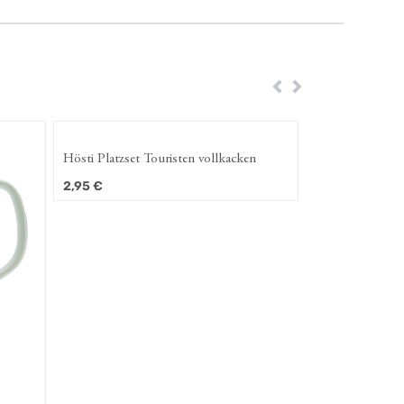
Zurück
Weiter
Hösti Platzset Touristen vollkacken
2,95
€