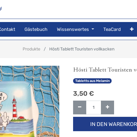
!
Kontakt
Gästebuch
Wissenswertes
TeaCard
Produkte
Hösti Tablett Touristen vollkacken
Hösti Tablett Touristen 
Tabletts aus Melamin
3,50
€
IN DEN WARENKO