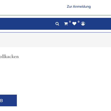
Zur Anmeldung
0
0
vollkacken
RB