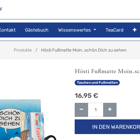
!
Kontakt
Gästebuch
Wissenswertes
TeaCard
Produkte
Hösti Fußmatte Moin..schön Dich zu sehen
Hösti Fußmatte Moin..sc
Taschen und Fußmatten
16,95
€
IN DEN WARENKO