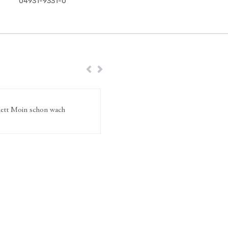
04931-9331-0
Zurück
Weiter
lett Moin schon wach