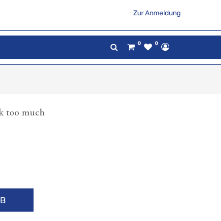
Zur Anmeldung
0
0
nk too much
RB