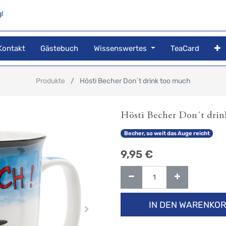
!
Kontakt
Gästebuch
Wissenswertes
TeaCard
Produkte
Hösti Becher Don´t drink too much
Hösti Becher Don´t dri
Becher, so weit das Auge reicht
9,95
€
IN DEN WARENKO