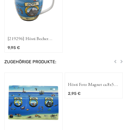
[219296] Hösti Becher
Bullauge Moin Moin Moin
9,95
€
ZUGEHÖRIGE PRODUKTE:
Zurück
Weit
Hösti Foto Magnet ca.8x5cm
Bullauge Moin Moin Moin
2,95
€