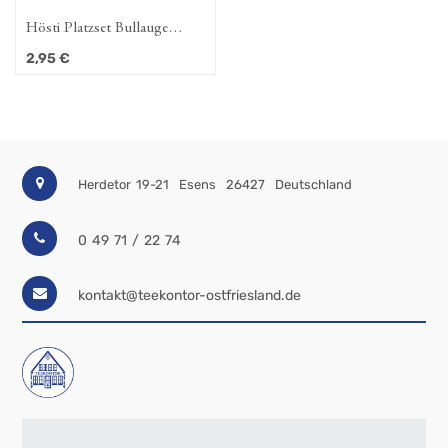
Hösti Platzset Bullauge
Moin Moin Moin ca.
2,95
€
44x30cm Kunststoff
Herdetor 19-21
Esens
26427
Deutschland
0 49 71 / 22 74
kontakt@teekontor-ostfriesland.de