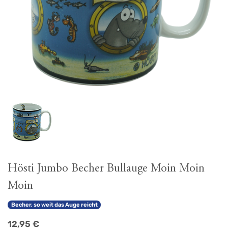
Hösti Jumbo Becher Bullauge Moin Moin
Moin
Becher, so weit das Auge reicht
12,95
€