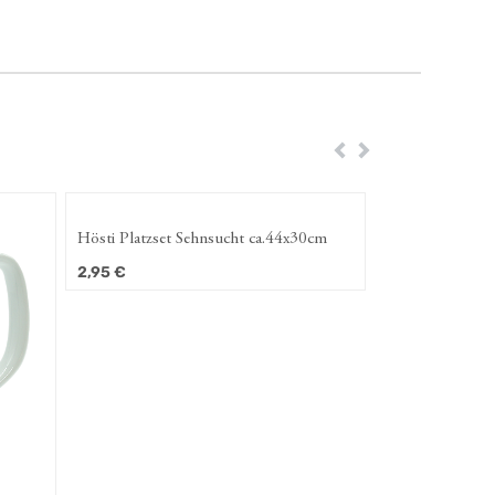
Zurück
Weiter
Hösti Platzset Sehnsucht ca.44x30cm
2,95
€