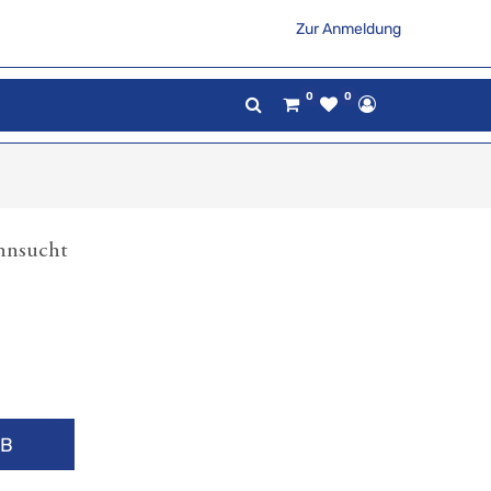
Zur Anmeldung
0
0
ehnsucht
RB