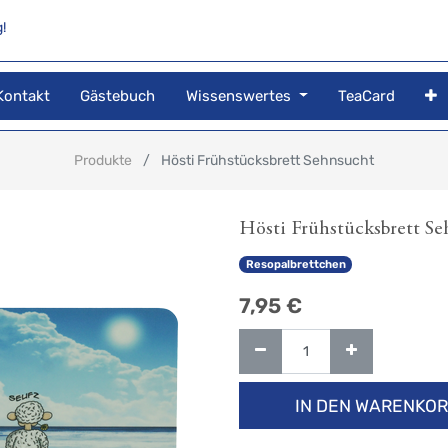
!
Kontakt
Gästebuch
Wissenswertes
TeaCard
Produkte
Hösti Frühstücksbrett Sehnsucht
Hösti Frühstücksbrett S
Resopalbrettchen
7,95
€
IN DEN WARENKO