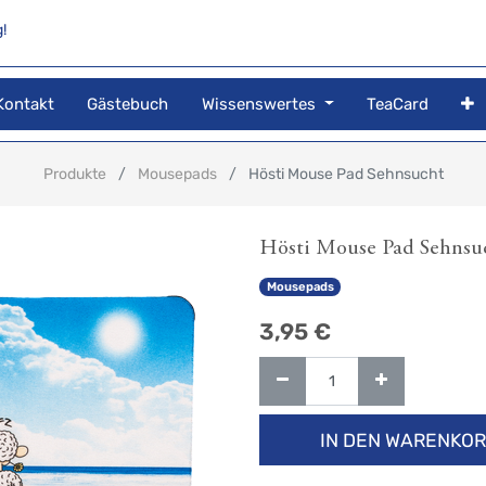
!
Kontakt
Gästebuch
Wissenswertes
TeaCard
Produkte
Mousepads
Hösti Mouse Pad Sehnsucht
Hösti Mouse Pad Sehnsu
Mousepads
3,95
€
IN DEN WARENKO