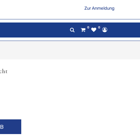
Zur Anmeldung
0
0
cht
RB